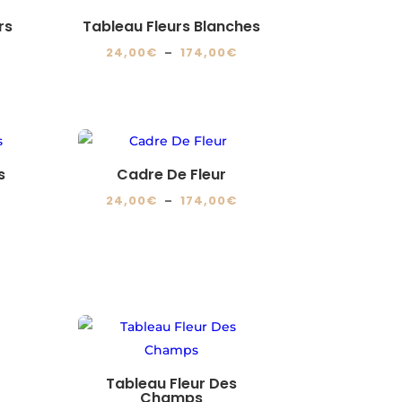
Les
du
74,00€
rs
Tableau Fleurs Blanches
options
produit
lage
Plage
24,00
€
–
174,00
€
peuvent
e
de
Ce
être
ix :
prix :
produit
choisies
4,00€
24,00€
a
sur
à
plusieurs
la
74,00€
174,00€
variations.
page
s
Cadre De Fleur
Les
du
lage
Plage
24,00
€
–
174,00
€
options
produit
e
de
Ce
peuvent
ix :
prix :
produit
être
4,00€
24,00€
a
choisies
à
plusieurs
sur
74,00€
174,00€
variations.
la
Les
page
options
du
Tableau Fleur Des
lage
peuvent
Champs
produit