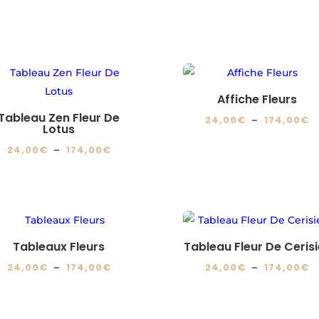
Affiche Fleurs
Tableau Zen Fleur De
P
24,00
€
–
174,00
€
Lotus
d
Ce
Plage
24,00
€
–
174,00
€
pr
produit
de
Ce
2
a
prix :
produit
à
plusieurs
24,00€
a
1
variations.
à
plusieurs
Les
174,00€
variations.
Tableaux Fleurs
Tableau Fleur De Cerisi
options
Les
Plage
P
24,00
€
–
174,00
€
24,00
€
–
174,00
€
peuvent
options
de
d
Ce
Ce
être
peuvent
prix :
pr
produit
produit
choisies
être