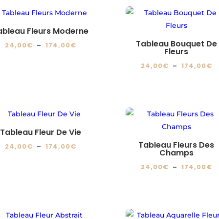
24,00€
2
a
a
sur
choisies
à
à
plusieurs
plusieurs
la
sur
174,00€
1
variations.
variations.
page
ableau Fleurs Moderne
la
Les
Les
du
Tableau Bouquet De
Plage
24,00
€
–
174,00
€
page
Fleurs
options
options
produit
de
Ce
du
P
24,00
€
–
174,00
€
peuvent
peuvent
prix :
produit
produit
d
Ce
être
être
24,00€
a
pr
produit
choisies
choisies
à
plusieurs
2
a
sur
sur
174,00€
variations.
à
plusieurs
la
la
Les
1
variations.
page
page
Tableau Fleur De Vie
options
Les
du
du
Tableau Fleurs Des
Plage
24,00
€
–
174,00
€
peuvent
Champs
options
produit
produit
de
Ce
être
P
24,00
€
–
174,00
€
peuvent
prix :
produit
choisies
d
Ce
être
24,00€
a
sur
pr
produit
choisies
à
plusieurs
la
2
a
sur
174,00€
variations.
page
à
plusieurs
la