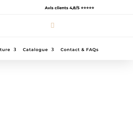
Avis clients 4,8/5 ⭐️⭐️⭐️⭐️⭐️

ture
Catalogue
Contact & FAQs