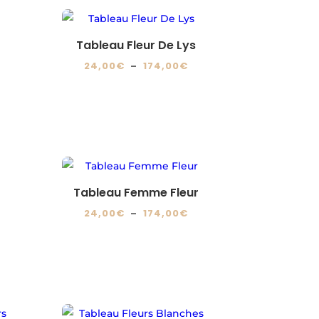
4,00€
24,00€
a
sur
à
plusieurs
la
74,00€
174,00€
variations.
page
Tableau Fleur De Lys
Les
du
Plage
24,00
€
–
174,00
€
options
produit
de
Ce
lage
peuvent
prix :
produit
e
être
24,00€
a
ix :
choisies
à
plusieurs
4,00€
sur
174,00€
variations.
la
Les
74,00€
page
Tableau Femme Fleur
options
du
Plage
24,00
€
–
174,00
€
peuvent
produit
de
Ce
être
lage
prix :
produit
choisies
e
24,00€
a
sur
ix :
à
plusieurs
la
4,00€
174,00€
variations.
page