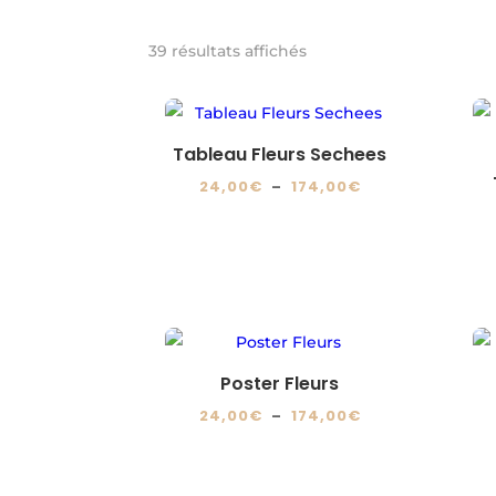
39 résultats affichés
Tableau Fleurs Sechees
Plage
24,00
€
–
174,00
€
de
Ce
prix :
produit
24,00€
a
à
plusieurs
174,00€
variations.
Les
Poster Fleurs
options
Plage
24,00
€
–
174,00
€
peuvent
de
Ce
être
prix :
produit
choisies