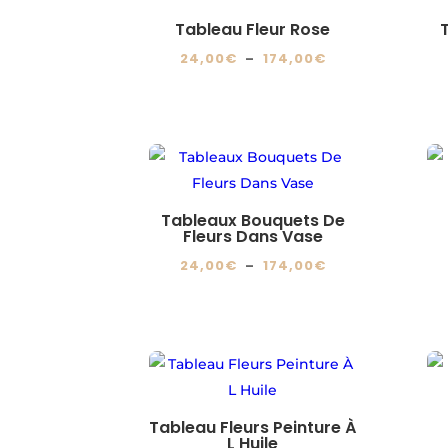
Les
du
Tableau Fleur Rose
options
produit
Plage
24,00
€
–
174,00
€
peuvent
de
Ce
être
prix :
produit
choisies
24,00€
a
sur
à
plusieurs
la
174,00€
variations.
page
Les
du
Tableaux Bouquets De
Fleurs Dans Vase
options
produit
Plage
24,00
€
–
174,00
€
peuvent
de
Ce
être
prix :
produit
choisies
24,00€
a
sur
à
plusieurs
la
174,00€
variations.
page
Les
du
Tableau Fleurs Peinture À
L Huile
options
produit