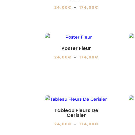
Plage
24,00
€
–
174,00
€
peuvent
de
Ce
être
prix :
produit
choisies
24,00€
a
sur
à
plusieurs
la
174,00€
variations.
page
Poster Fleur
Les
du
Plage
24,00
€
–
174,00
€
options
produit
de
Ce
peuvent
prix :
produit
être
24,00€
a
choisies
à
plusieurs
sur
174,00€
variations.
la
Les
page
Tableau Fleurs De
options
Cerisier
du
peuvent
Plage
24,00
€
–
174,00
€
produit
être
de
Ce