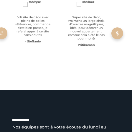
Joli site de déco avec
Super site de déco,
RAS, p
pleins de belles
vraiment un large choix
clien
références, commande
d’œuvres magnifiques,
s’est bien passée, je
idéal pour décorer un
referai appel à ce site
nouvel appartement,
sans doutes
comme cela a été le cas
pour moi 👍
– Steffanie
Pritikamon
Service client à l’écoute
Nos équipes sont à votre écoute du lundi au