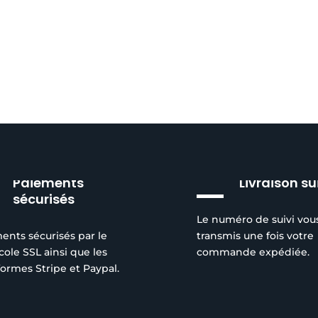
sur
sur
24,00€
a
la
la
à
plusieurs
page
page
174,00€
variations.
du
du
Les
produit
produit
options
peuvent
être
choisies
sur
Paiements
Livraison su
la
sécurisés
page
du
Le numéro de suivi vou
ents sécurisés par le
transmis une fois votre
produit
cole SSL ainsi que les
commande expédiée.
formes Stripe et Paypal.