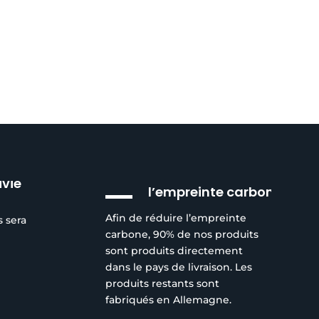
choisies
sur
la
page
du
produit
Réduction de
ivie
l’empreinte carbone
Afin de réduire l’empreinte
s sera
carbone, 90% de nos produits
sont produits directement
dans le pays de livraison. Les
produits restants sont
fabriqués en Allemagne.