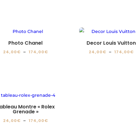
Photo Chanel
Decor Louis Vuitton
Plage
P
24,00
€
–
174,00
€
24,00
€
–
174,00
€
de
d
Ce
Ce
prix :
pr
produit
produit
24,00€
2
a
a
à
à
plusieurs
plusieurs
174,00€
1
variations.
variations.
Les
Les
ableau Montre « Rolex
options
options
Grenade »
peuvent
peuvent
Plage
24,00
€
–
174,00
€
être
être
de
Ce
choisies
choisies
prix :
produit