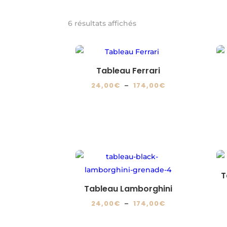
6 résultats affichés
Tableau Ferrari
Plage
24,00
€
–
174,00
€
de
Ce
prix :
produit
24,00€
a
à
plusieurs
174,00€
variations.
Les
T
options
Tableau Lamborghini
peuvent
Plage
24,00
€
–
174,00
€
être
de
Ce
choisies