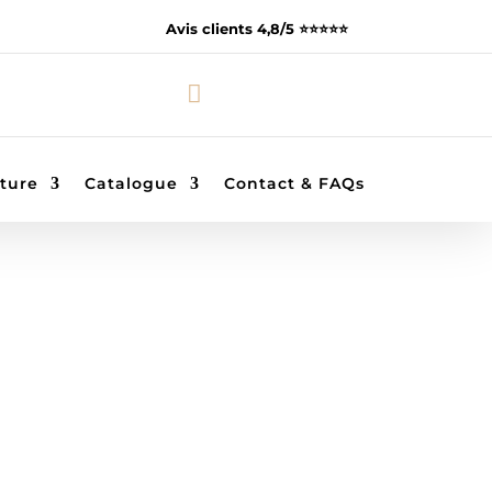
Avis clients 4,8/5 ⭐️⭐️⭐️⭐️⭐️

ture
Catalogue
Contact & FAQs