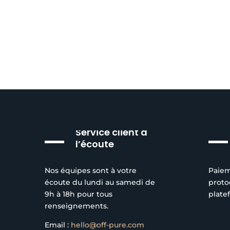
prix :
produit
sur
24,00€
a
la
à
plusieurs
page
174,00€
variations.
du
Les
produit
options
peuvent
être
choisies
sur
Service client à
la
l’écoute
page
du
Nos équipes sont à votre
Paiem
produit
écoute du lundi au samedi de
proto
9h à 18h pour tous
plate
renseignements.
Email :
hello@off-pure.com