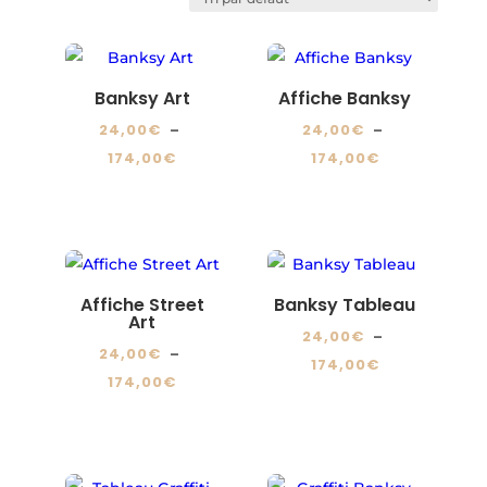
Banksy Art
Affiche Banksy
24,00
€
–
24,00
€
–
Plage
Plage
174,00
€
174,00
€
de
de
Ce
Ce
prix :
prix :
produit
produit
24,00€
24,00€
a
a
à
à
plusieurs
plusieurs
174,00€
174,00€
variations.
variations.
Affiche Street
Banksy Tableau
Art
Les
Les
24,00
€
–
24,00
€
–
options
options
Plage
174,00
€
Plage
174,00
€
peuvent
peuvent
de
Ce
de
Ce
être
être
prix :
produit
prix :
produit
choisies
choisies
24,00€
a
24,00€
a
sur
sur
à
plusieurs