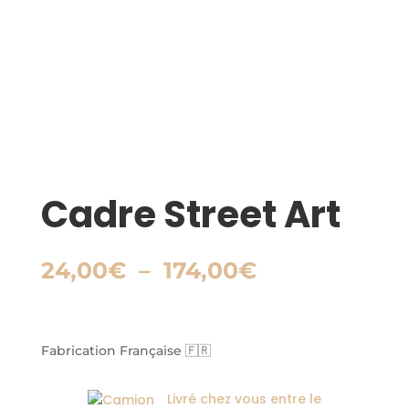
Cadre Street Art
Plage
24,00
€
–
174,00
€
de
prix :
24,00€
à
Fabrication Française 🇫🇷
174,00€
Livré chez vous entre le