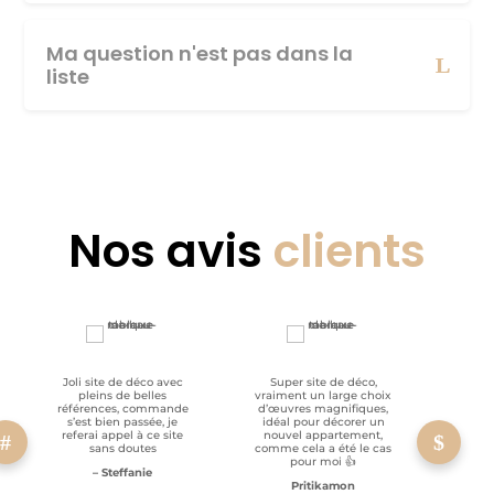
Ma question n'est pas dans la
liste
Nos avis
clients
Joli site de déco avec
Super site de déco,
RAS, p
pleins de belles
vraiment un large choix
clien
références, commande
d’œuvres magnifiques,
s’est bien passée, je
idéal pour décorer un
referai appel à ce site
nouvel appartement,
sans doutes
comme cela a été le cas
pour moi 👍
– Steffanie
Pritikamon