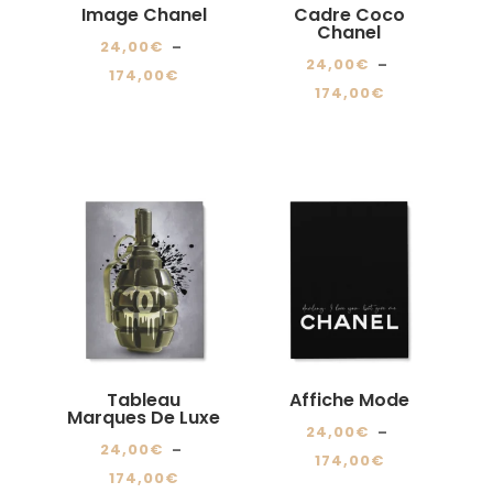
sur
Image Chanel
Cadre Coco
sur
Chanel
la
24,00
€
–
la
page
24,00
€
–
Plage
174,00
€
page
du
Plage
174,00
€
de
Ce
du
produit
de
Ce
prix :
produit
produit
prix :
produit
24,00€
a
24,00€
a
à
plusieurs
à
plusieurs
174,00€
variations.
174,00€
variations.
Les
Les
options
options
peuvent
peuvent
être
être
choisies
choisies
sur
Tableau
Affiche Mode
sur
Marques De Luxe
la
24,00
€
–
la
page
24,00
€
–
Plage
174,00
€
page
du
Plage
174,00
€
de
Ce
du