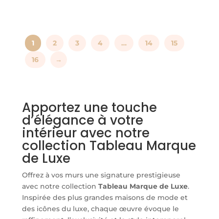
produit
de
Ce
prix :
produit
produit
prix :
produit
24,00€
a
24,00€
a
à
plusieurs
1
2
3
4
…
14
15
à
plusieurs
174,00€
variations.
174,00€
variations.
16
→
Les
Les
options
options
peuvent
peuvent
être
Apportez une touche
être
choisies
d’élégance à votre
choisies
sur
intérieur avec notre
sur
la
collection Tableau Marque
la
page
de Luxe
page
du
du
Offrez à vos murs une signature prestigieuse
produit
produit
avec notre collection
Tableau Marque de Luxe
.
Inspirée des plus grandes maisons de mode et
des icônes du luxe, chaque œuvre évoque le