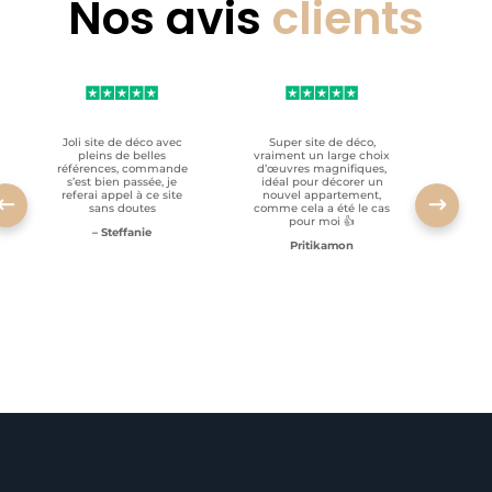
Nos avis
clients
Joli site de déco avec
Super site de déco,
RAS, p
pleins de belles
vraiment un large choix
clien
références, commande
d’œuvres magnifiques,
s’est bien passée, je
idéal pour décorer un
referai appel à ce site
nouvel appartement,
sans doutes
comme cela a été le cas
pour moi 👍
– Steffanie
Pritikamon