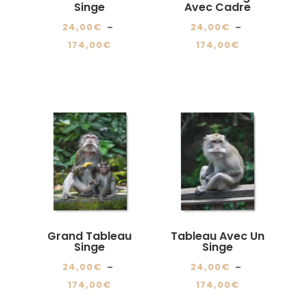
sur
Singe
Avec Cadre
la
la
page
24,00
€
–
24,00
€
–
page
du
Plage
Plage
174,00
€
174,00
€
du
produit
de
de
Ce
Ce
produit
prix :
prix :
produit
produit
24,00€
24,00€
a
a
à
à
plusieurs
plusieurs
174,00€
174,00€
variations.
variations.
Les
Les
options
options
peuvent
peuvent
être
être
choisies
choisies
Grand Tableau
Tableau Avec Un
sur
sur
Singe
Singe
la
la
24,00
€
–
24,00
€
–
page
page
Plage
Plage
174,00
€
174,00
€
du
du
de
de
Ce
Ce