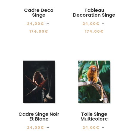
choisies
sur
Cadre Deco
Tableau
sur
Singe
Decoration Singe
la
la
page
24,00
€
–
24,00
€
–
page
du
Plage
Plage
174,00
€
174,00
€
du
produit
de
de
Ce
Ce
produit
prix :
prix :
produit
produit
24,00€
24,00€
a
a
à
à
plusieurs
plusieurs
174,00€
174,00€
variations.
variations.
Les
Les
options
options
peuvent
peuvent
être
être
choisies
choisies
Cadre Singe Noir
Toile Singe
sur
sur
Et Blanc
Multicolore
la
la
24,00
€
–
24,00
€
–
page
page