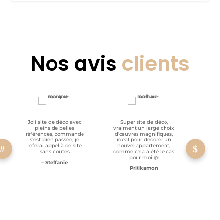
Nos avis
clients
Joli site de déco avec
Super site de déco,
RAS, p
pleins de belles
vraiment un large choix
clien
références, commande
d’œuvres magnifiques,
s’est bien passée, je
idéal pour décorer un
referai appel à ce site
nouvel appartement,
sans doutes
comme cela a été le cas
pour moi 👍
– Steffanie
Pritikamon