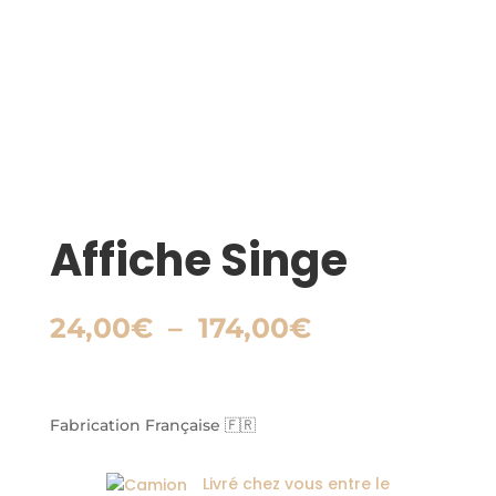
Affiche Singe
Plage
24,00
€
–
174,00
€
de
prix :
24,00€
à
Fabrication Française 🇫🇷
174,00€
Livré chez vous entre le