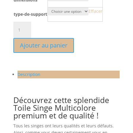
Effacer
type-de-support
quantité
de
Toile
Ajouter au panier
Singe
Multicolore
Description
Découvrez cette splendide
Toile Singe Multicolore
premium et de qualité !
Tous les singes ont leurs qualités et leurs défauts.
Ainsi, comme vous devez certainement vous en