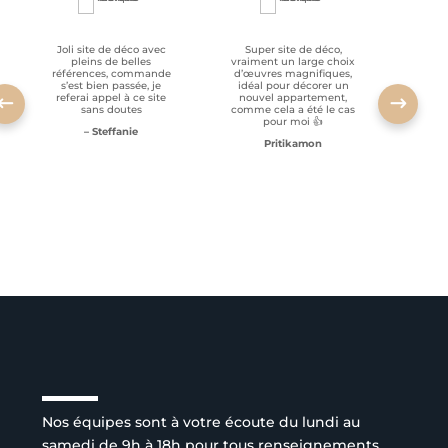
Joli site de déco avec
Super site de déco,
RAS, p
pleins de belles
vraiment un large choix
clien
références, commande
d’œuvres magnifiques,
s’est bien passée, je
idéal pour décorer un
referai appel à ce site
nouvel appartement,
sans doutes
comme cela a été le cas
pour moi 👍
– Steffanie
Pritikamon
Service client à l’écoute
Nos équipes sont à votre écoute du lundi au
samedi de 9h à 18h pour tous renseignements.