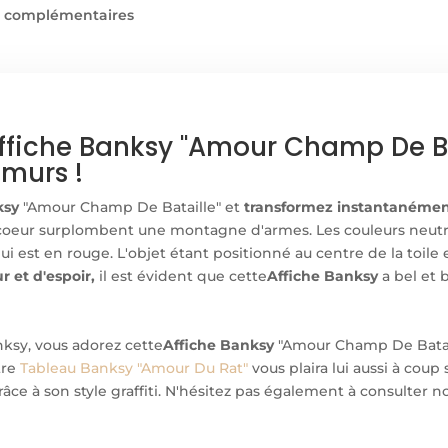
s complémentaires
fiche Banksy "Amour Champ De Bat
murs !
ksy
"Amour Champ De Bataille" et
transformez instantanémen
coeur surplombent une montagne d'armes. Les couleurs neutres
ui est en rouge. L'objet étant positionné au centre de la toile et
 et d'espoir,
il est évident que cette
Affiche Banksy
a bel et 
ksy, vous adorez cette
Affiche Banksy
"Amour Champ De Batail
tre
Tableau Banksy "Amour Du Rat"
vous plaira lui aussi à coup 
âce à son style graffiti. N'hésitez pas également à consulter 