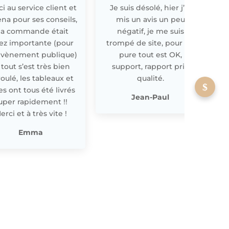
i au service client et
Je suis désolé, hier j’ai
E
ena pour ses conseils,
mis un avis un peu
a commande était
négatif, je me suis
ez importante (pour
trompé de site, pour off
évènement publique)
pure tout est OK,
 tout s’est très bien
support, rapport prix
oulé, les tableaux et
qualité.
les ont tous été livrés
p
Jean-Paul
uper rapidement !!
erci et à très vite !
Emma