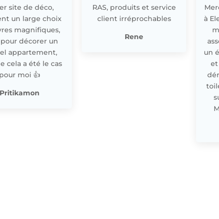
r site de déco,
RAS, produits et service
Merc
nt un large choix
client irréprochables
à El
res magnifiques,
m
Rene
 pour décorer un
ass
el appartement,
un 
cela a été le cas
et
pour moi 👍
dér
toi
Pritikamon
s
M