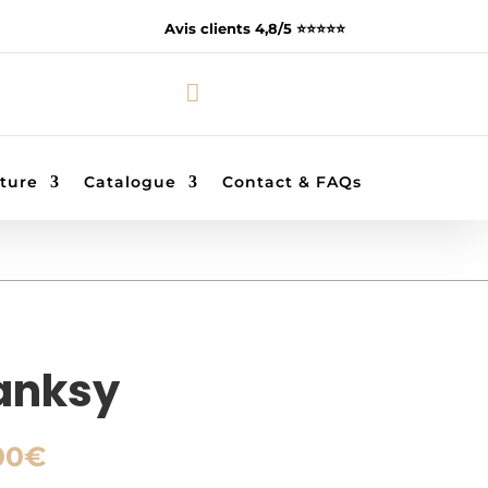
Avis clients 4,8/5 ⭐️⭐️⭐️⭐️⭐️

ture
Catalogue
Contact & FAQs
Banksy
Plage
00
€
de