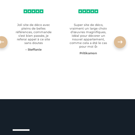
Joli site de déco avec
Super site de déco,
RAS, p
pleins de belles
vraiment un large choix
clien
références, commande
d’œuvres magnifiques,
s’est bien passée, je
idéal pour décorer un
referai appel à ce site
nouvel appartement,
sans doutes
comme cela a été le cas
pour moi 👍
– Steffanie
Pritikamon
Service client à l’écoute