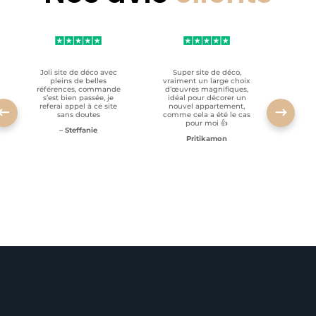
Joli site de déco avec
Super site de déco,
RAS, p
pleins de belles
vraiment un large choix
clien
références, commande
d’œuvres magnifiques,
s’est bien passée, je
idéal pour décorer un
referai appel à ce site
nouvel appartement,
sans doutes
comme cela a été le cas
pour moi 👍
– Steffanie
Pritikamon