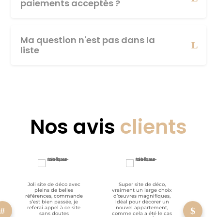
paiements acceptés ?
Ma question n'est pas dans la
liste
Nos avis
clients
Joli site de déco avec
Super site de déco,
RAS, p
pleins de belles
vraiment un large choix
clien
références, commande
d’œuvres magnifiques,
s’est bien passée, je
idéal pour décorer un
referai appel à ce site
nouvel appartement,
sans doutes
comme cela a été le cas