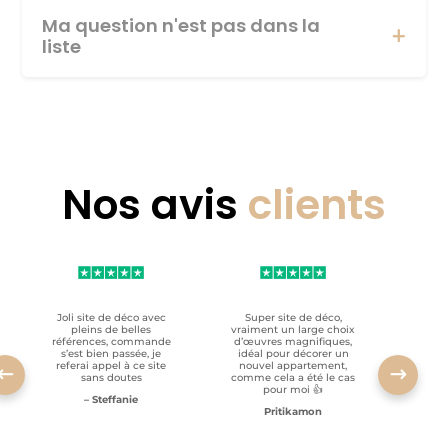
Ma question n'est pas dans la
liste
Nos avis
clients
Joli site de déco avec
Super site de déco,
RAS, p
pleins de belles
vraiment un large choix
clien
références, commande
d’œuvres magnifiques,
s’est bien passée, je
idéal pour décorer un
referai appel à ce site
nouvel appartement,
sans doutes
comme cela a été le cas
pour moi 👍
– Steffanie
Pritikamon