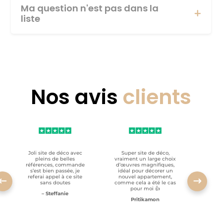
Ma question n'est pas dans la
liste
Nos avis
clients
Joli site de déco avec
Super site de déco,
RAS, p
pleins de belles
vraiment un large choix
clien
références, commande
d’œuvres magnifiques,
s’est bien passée, je
idéal pour décorer un
referai appel à ce site
nouvel appartement,
sans doutes
comme cela a été le cas
pour moi 👍
– Steffanie
Pritikamon