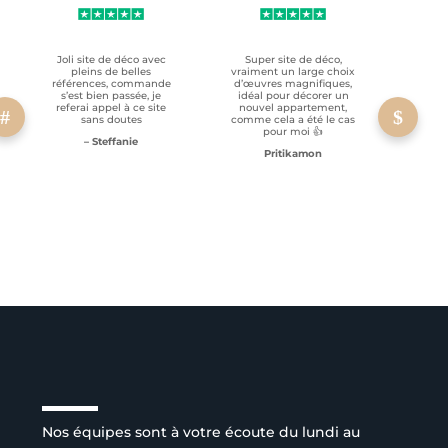
Joli site de déco avec
Super site de déco,
RAS, p
pleins de belles
vraiment un large choix
clien
références, commande
d’œuvres magnifiques,
s’est bien passée, je
idéal pour décorer un
referai appel à ce site
nouvel appartement,
sans doutes
comme cela a été le cas
pour moi 👍
– Steffanie
Pritikamon
Service client à l’écoute
Nos équipes sont à votre écoute du lundi au