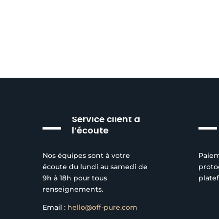
Service client à
l’écoute
Nos équipes sont à votre
Paiem
écoute du lundi au samedi de
proto
9h à 18h pour tous
plate
renseignements.
Email :
hello@off-pure.com