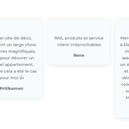
r site de déco,
RAS, produits et service
Merc
nt un large choix
client irréprochables
à El
res magnifiques,
m
Rene
 pour décorer un
ass
el appartement,
un 
cela a été le cas
et
pour moi 👍
dér
toi
Pritikamon
s
M