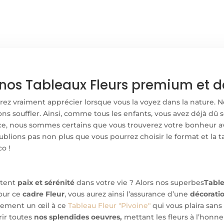
nos Tableaux Fleurs premium et de
urrez vraiment apprécier lorsque vous la voyez dans la nature.
s souffler. Ainsi, comme tous les enfants, vous avez déjà dû sou
, nous sommes certains que vous trouverez votre bonheur avec
oublions pas non plus que vous pourrez choisir le format et la t
co !
rtent
paix et sérénité
dans votre vie ? Alors nos superbes
Table
pour ce
cadre Fleur
, vous aurez ainsi l’assurance d’une
décorati
alement un œil à ce
Tableau
Fleur "Pivoine"
qui vous plaira sans
ir toutes
nos splendides oeuvres,
mettant les fleurs à l’honne