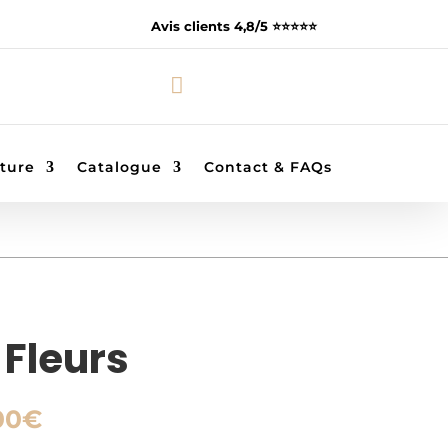
Avis clients 4,8/5 ⭐️⭐️⭐️⭐️⭐️

ture
Catalogue
Contact & FAQs
Fleurs
Plage
00
€
de