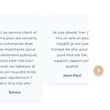
i au service client et
Je suis désolé, hier j’ai
E
ena pour ses conseils,
mis un avis un peu
a commande était
négatif, je me suis
ez importante (pour
trompé de site, pour off
évènement publique)
pure tout est OK,
 tout s’est très bien
support, rapport prix
oulé, les tableaux et
qualité.
les ont tous été livrés
p
Jean-Paul
uper rapidement !!
erci et à très vite !
Emma