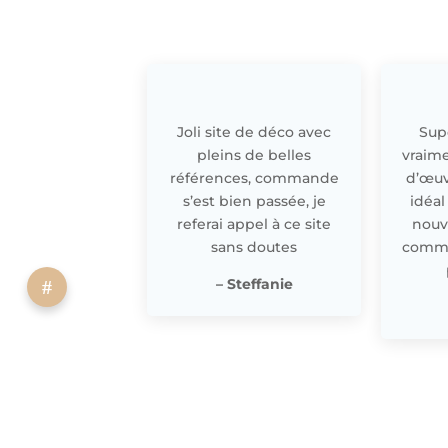
Joli site de déco avec
Supe
pleins de belles
vraime
références, commande
d’œuv
s’est bien passée, je
idéal
referai appel à ce site
nouv
sans doutes
comme 
– Steffanie