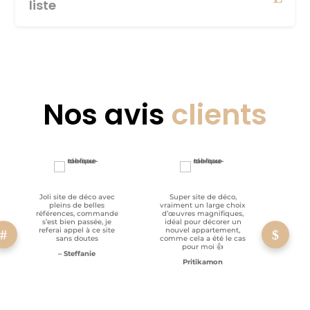
liste
Nos avis
clients
Joli site de déco avec
Super site de déco,
RAS, p
pleins de belles
vraiment un large choix
clien
références, commande
d’œuvres magnifiques,
s’est bien passée, je
idéal pour décorer un
referai appel à ce site
nouvel appartement,
sans doutes
comme cela a été le cas
pour moi 👍
– Steffanie
Pritikamon