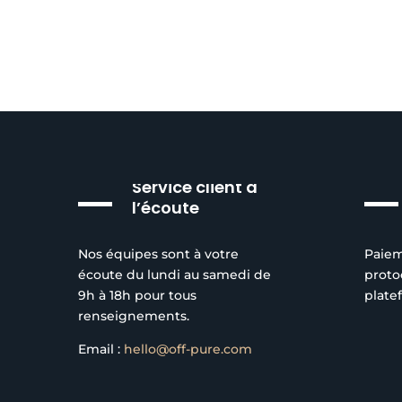
Service client à
l’écoute
Nos équipes sont à votre
Paiem
écoute du lundi au samedi de
proto
9h à 18h pour tous
plate
renseignements.
Email :
hello@off-pure.com