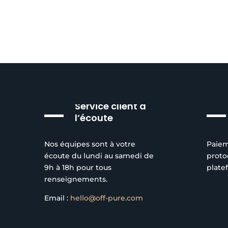
Service client à
l’écoute
Nos équipes sont à votre
Paiem
écoute du lundi au samedi de
proto
9h à 18h pour tous
plate
renseignements.
Email :
hello@off-pure.com