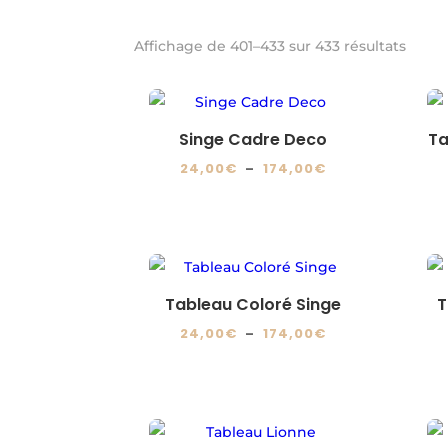
Affichage de 401–433 sur 433 résultats
Singe Cadre Deco
Ta
Plage
24,00
€
–
174,00
€
de
Ce
prix :
produit
24,00€
a
à
plusieurs
174,00€
variations.
Tableau Coloré Singe
T
Les
Plage
24,00
€
–
174,00
€
options
de
Ce
peuvent
prix :
produit
être
24,00€
a
choisies
à
plusieurs