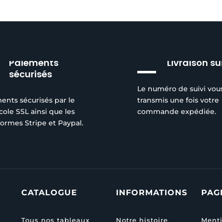
produit
produit
Paiements
Livraison su
sécurisés
Le numéro de suivi vou
ents sécurisés par le
transmis une fois votre
cole SSL ainsi que les
commande expédiée.
formes Stripe et Paypal.
CATALOGUE
INFORMATIONS
PAG
Tous nos tableaux
Notre histoire
Menti