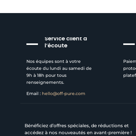
produit
être
choisies
sur
la
page
Service client à
du
l’écoute
produit
Nos équipes sont à votre
Paiem
écoute du lundi au samedi de
proto
9h à 18h pour tous
plate
renseignements.
Email :
hello@off-pure.com
Bénéficiez d’offres spéciales, de réductions et
accédez à nos nouveautés en avant-première !