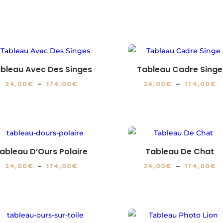
bleau Avec Des Singes
Tableau Cadre Singe
Plage
P
24,00
€
–
174,00
€
24,00
€
–
174,00
€
de
d
Ce
Ce
prix :
pr
produit
produit
24,00€
2
a
a
à
à
plusieurs
plusieurs
174,00€
1
variations.
variations.
ableau D’Ours Polaire
Tableau De Chat
Les
Les
Plage
P
24,00
€
–
174,00
€
24,00
€
–
174,00
€
options
options
de
d
Ce
Ce
peuvent
peuvent
prix :
pr
produit
produit
être
être
24,00€
2
a
a
choisies
choisies
à
à
plusieurs
plusieurs