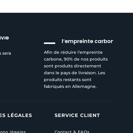
produit
Réduction de
ivie
l’empreinte carbone
Afin de réduire l’empreinte
s sera
carbone, 90% de nos produits
sont produits directement
dans le pays de livraison. Les
produits restants sont
fabriqués en Allemagne.
ES LÉGALES
SERVICE CLIENT
ons légales
Contact & FAQs