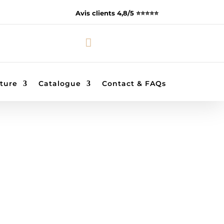
Avis clients 4,8/5 ⭐️⭐️⭐️⭐️⭐️

ture
Catalogue
Contact & FAQs