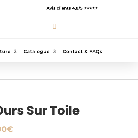
Avis clients 4,8/5 ⭐️⭐️⭐️⭐️⭐️

ture
Catalogue
Contact & FAQs
urs Sur Toile
Plage
00
€
de