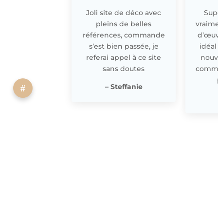
Joli site de déco avec
Supe
pleins de belles
vraime
références, commande
d’œuv
s’est bien passée, je
idéal
referai appel à ce site
nouv
sans doutes
comme 
– Steffanie