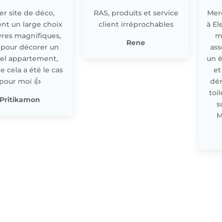
r site de déco,
RAS, produits et service
Merc
nt un large choix
client irréprochables
à El
res magnifiques,
m
Rene
 pour décorer un
ass
el appartement,
un 
cela a été le cas
et
pour moi 👍
dér
toi
Pritikamon
s
M