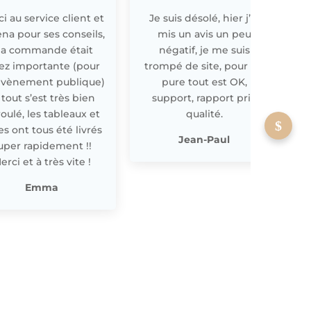
i au service client et
Je suis désolé, hier j’ai
E
ena pour ses conseils,
mis un avis un peu
a commande était
négatif, je me suis
ez importante (pour
trompé de site, pour off
évènement publique)
pure tout est OK,
 tout s’est très bien
support, rapport prix
oulé, les tableaux et
qualité.
les ont tous été livrés
p
Jean-Paul
uper rapidement !!
erci et à très vite !
Emma