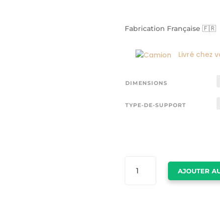
Fabrication Française 🇫🇷
Livré chez 
DIMENSIONS
TYPE-DE-SUPPORT
QUANTITÉ
AJOUTER AU
DE
TABLEAU
OURS
SUR
TOILE