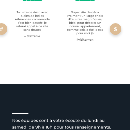
Joli site de déco avec
Super site de déco,
RAS, p
pleins de belles
vraiment un large choix
clien
références, commande
d’œuvres magnifiques,
s’est bien passée, je
idéal pour décorer un
referai appel à ce site
nouvel appartement,
sans doutes
comme cela a été le cas
pour moi 👍
– Steffanie
Pritikamon
Service client à l’écoute
Nos équipes sont à votre écoute du lundi au
samedi de 9h à 18h pour tous renseignements.