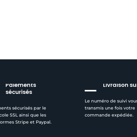
peuvent
peuvent
être
être
choisies
choisies
sur
sur
la
la
page
page
du
du
produit
produit
Paiements
Livraison su
sécurisés
Le numéro de suivi vou
ents sécurisés par le
transmis une fois votre
cole SSL ainsi que les
commande expédiée.
formes Stripe et Paypal.