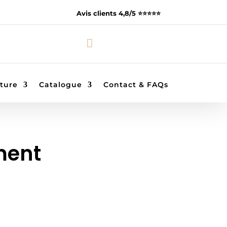
Avis clients 4,8/5 ⭐️⭐️⭐️⭐️⭐️

ture
Catalogue
Contact & FAQs
ment