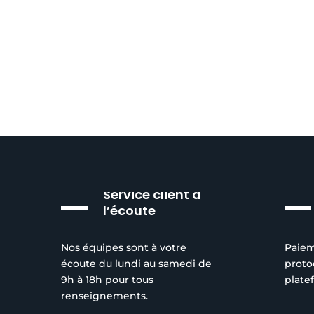
être
prix :
produit
choisies
24,00€
a
sur
à
plusieurs
la
174,00€
variations.
page
Les
du
options
produit
peuvent
être
choisies
sur
Service client à
la
l’écoute
page
du
Nos équipes sont à votre
Paiem
produit
écoute du lundi au samedi de
proto
9h à 18h pour tous
plate
renseignements.