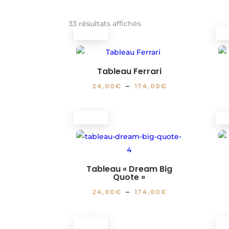
33 résultats affichés
PROMO !
PR
Tableau Ferrari
Plage
24,00
€
–
174,00
€
de
Ce
prix :
produit
PROMO !
PR
24,00€
a
à
plusieurs
174,00€
variations.
Les
Tableau « Dream Big
Quote »
options
Plage
24,00
€
–
174,00
€
peuvent
de
Ce
être
prix :
produit
choisies
PROMO !
PR