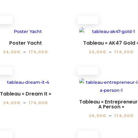
OMO !
PROMO !
Poster Yacht
Tableau « AK47 Gold 
Plage
P
24,00
€
–
174,00
€
24,00
€
–
174,00
€
de
d
Ce
Ce
prix :
pr
produit
produit
OMO !
PROMO !
24,00€
2
a
a
à
à
plusieurs
plusieurs
174,00€
1
variations.
variations.
Tableau « Dream It »
Les
Les
Tableau « Entrepreneur 
Plage
24,00
€
–
174,00
€
A Person »
options
options
de
Ce
P
24,00
€
–
174,00
€
peuvent
peuvent
prix :
produit
d
Ce
être
être
24,00€
a
pr
produit
choisies
choisies
à
plusieurs
OMO !
PROMO !