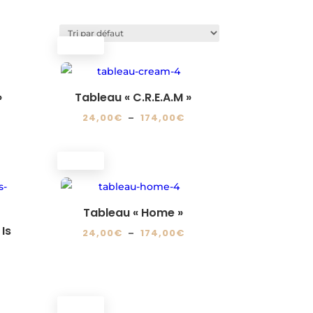
PROMO !
»
Tableau « C.R.E.A.M »
lage
Plage
24,00
€
–
174,00
€
e
de
Ce
ix :
prix :
produit
PROMO !
4,00€
24,00€
a
à
plusieurs
74,00€
174,00€
variations.
Tableau « Home »
Les
Is
Plage
24,00
€
–
174,00
€
options
de
Ce
lage
peuvent
prix :
produit
e
être
24,00€
a
ix :
choisies
à
plusieurs
PROMO !