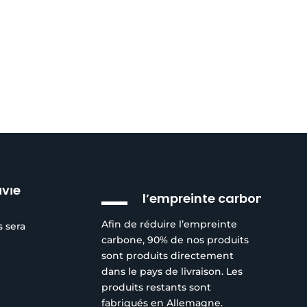
peuvent
être
choisies
sur
la
page
du
produit
Réduction de
ivie
l’empreinte carbone
Afin de réduire l’empreinte
s sera
carbone, 90% de nos produits
sont produits directement
dans le pays de livraison. Les
produits restants sont
fabriqués en Allemagne.