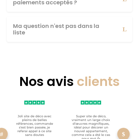
paiements acceptés ?
Ma question n'est pas dans la
liste
Nos avis
clients
Joli site de déco avec
Super site de déco,
RAS, p
pleins de belles
vraiment un large choix
clien
références, commande
d’œuvres magnifiques,
s’est bien passée, je
idéal pour décorer un
referai appel à ce site
nouvel appartement,
sans doutes
comme cela a été le cas
pour moi 👍