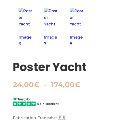
Poster Yacht
Plage
24,00
€
–
174,00
€
de
prix :
24,00€
à
174,00€
Fabrication Française 🇫🇷