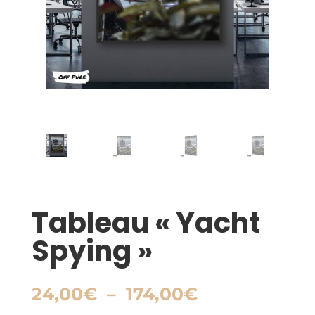
Tableau « Yacht
Spying »
Plage
24,00
€
–
174,00
€
de