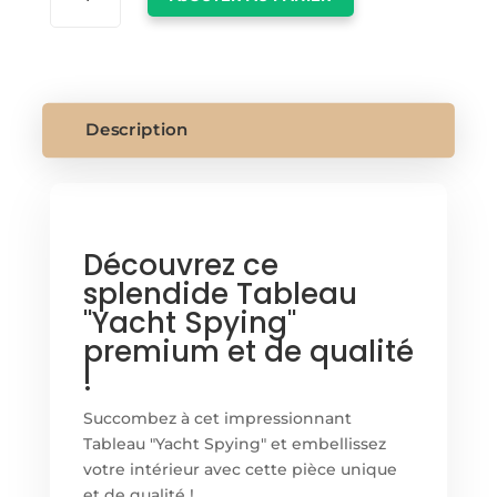
TABLEAU
"YACHT
SPYING"
Description
Découvrez ce
splendide Tableau
"Yacht Spying"
premium et de qualité
!
Succombez à cet impressionnant
Tableau "Yacht Spying" et embellissez
votre intérieur avec cette pièce unique
et de qualité !