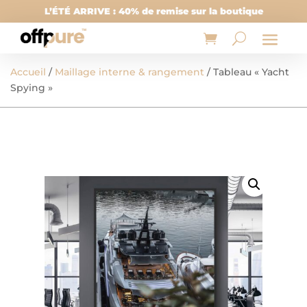
L’ÉTÉ ARRIVE : 40% de remise sur la boutique
Accueil
/
Maillage interne & rangement
/ Tableau « Yacht
Spying »