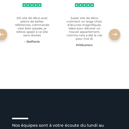
Joli site de déco avec
Super site de déco,
RAS, p
pleins de belles
vraiment un large choix
clien
références, commande
d’œuvres magnifiques,
s’est bien passée, je
idéal pour décorer un
referai appel à ce site
nouvel appartement,
sans doutes
comme cela a été le cas
pour moi 👍
– Steffanie
Pritikamon
Service client à l’écoute
Nos équipes sont à votre écoute du lundi au