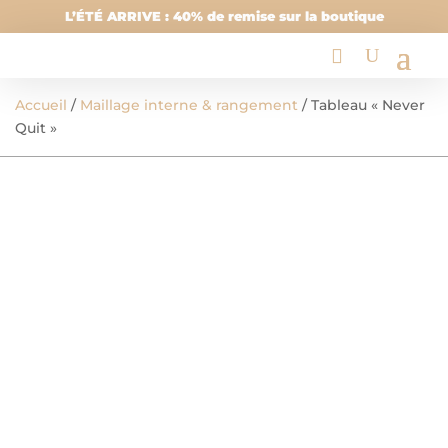
L’ÉTÉ ARRIVE : 40% de remise sur la boutique
Accueil
/
Maillage interne & rangement
/ Tableau « Never
Quit »