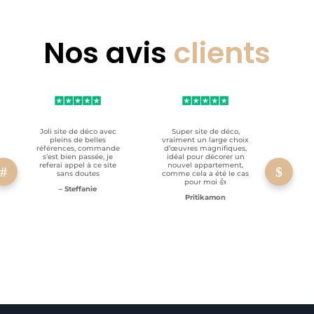
Nos avis
clients
Joli site de déco avec
Super site de déco,
RAS, p
pleins de belles
vraiment un large choix
clien
références, commande
d’œuvres magnifiques,
s’est bien passée, je
idéal pour décorer un
referai appel à ce site
nouvel appartement,
sans doutes
comme cela a été le cas
pour moi 👍
– Steffanie
Pritikamon