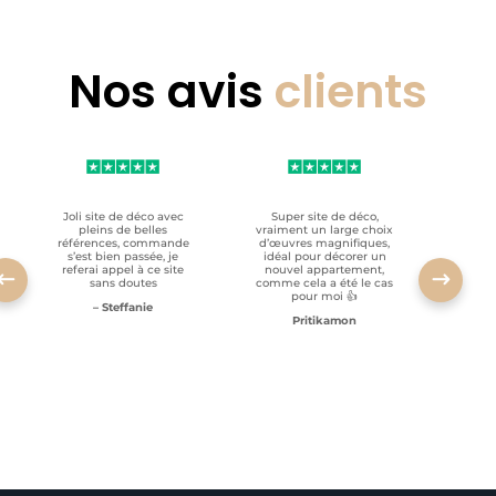
Nos avis
clients
Joli site de déco avec
Super site de déco,
RAS, p
pleins de belles
vraiment un large choix
clien
références, commande
d’œuvres magnifiques,
s’est bien passée, je
idéal pour décorer un
referai appel à ce site
nouvel appartement,
sans doutes
comme cela a été le cas
pour moi 👍
– Steffanie
Pritikamon