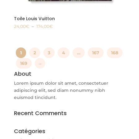
Toile Louis Vuitton
Plage
24,00
€
–
174,00
€
Ce
de
produit
prix :
a
24,00€
1
2
3
4
…
167
168
plusieurs
à
variations.
174,00€
169
→
Les
About
options
peuvent
Lorem ipsum dolor sit amet, consectetuer
être
adipiscing elit, sed diam nonummy nibh
choisies
euismod tincidunt.
sur
la
Recent Comments
page
du
Catégories
produit