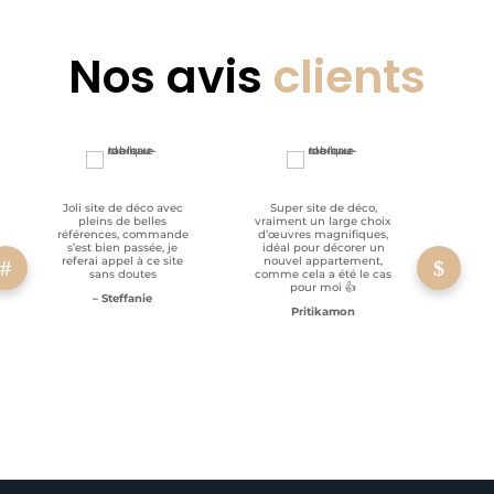
Nos avis
clients
Joli site de déco avec
Super site de déco,
RAS, p
pleins de belles
vraiment un large choix
clien
références, commande
d’œuvres magnifiques,
s’est bien passée, je
idéal pour décorer un
referai appel à ce site
nouvel appartement,
sans doutes
comme cela a été le cas
pour moi 👍
– Steffanie
Pritikamon