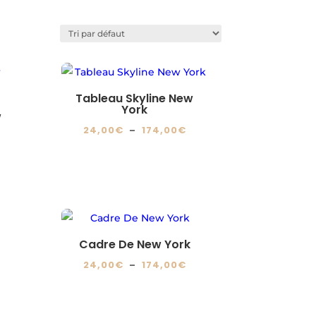
Tableau Skyline New
York
w
Plage
24,00
€
–
174,00
€
lage
de
Ce
e
prix :
produit
ix :
24,00€
a
4,00€
à
plusieurs
174,00€
variations.
74,00€
Les
Cadre De New York
options
lage
Plage
24,00
€
–
174,00
€
peuvent
e
de
Ce
être
ix :
prix :
produit
choisies