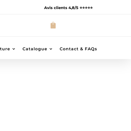
Avis clients 4,8/5 ⭐️⭐️⭐️⭐️⭐️

ture
Catalogue
Contact & FAQs