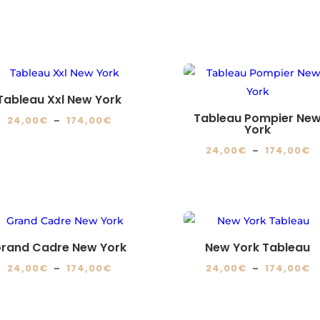
Tableau Xxl New York
Tableau Pompier Ne
Plage
24,00
€
–
174,00
€
York
de
Ce
P
24,00
€
–
174,00
€
prix :
produit
d
Ce
24,00€
a
pr
produit
à
plusieurs
2
a
174,00€
variations.
à
plusieurs
Les
1
variations.
rand Cadre New York
New York Tableau
options
Les
Plage
P
24,00
€
–
174,00
€
24,00
€
–
174,00
€
peuvent
options
de
d
Ce
Ce
être
peuvent
prix :
pr
produit
produit
choisies
être