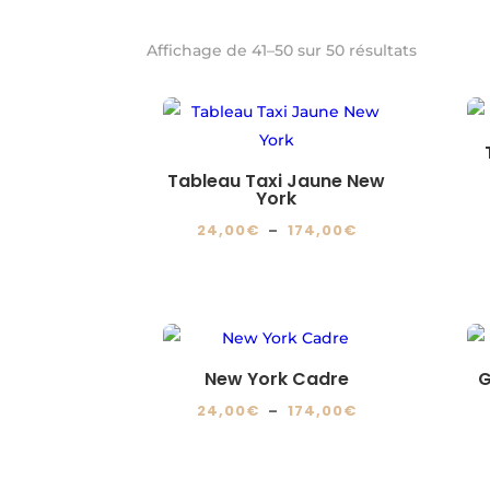
Affichage de 41–50 sur 50 résultats
Tableau Taxi Jaune New
York
Plage
24,00
€
–
174,00
€
de
Ce
prix :
produit
24,00€
a
à
plusieurs
174,00€
variations.
New York Cadre
G
Les
Plage
24,00
€
–
174,00
€
options
de
Ce
peuvent
prix :
produit
être