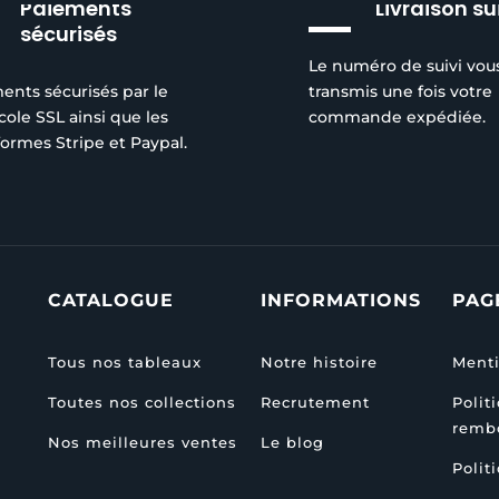
Paiements
Livraison su
du
sécurisés
produit
Le numéro de suivi vou
ents sécurisés par le
transmis une fois votre
cole SSL ainsi que les
commande expédiée.
formes Stripe et Paypal.
CATALOGUE
INFORMATIONS
PAG
Tous nos tableaux
Notre histoire
Menti
Toutes nos collections
Recrutement
Polit
remb
Nos meilleures ventes
Le blog
Polit