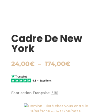
Cadre De New
York
Plage
24,00
€
–
174,00
€
de
prix :
24,00€
à
174,00€
Fabrication Française 🇫🇷
Livré chez vous entre le
11/08/2026
et le
14/08/2026
.