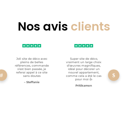
Nos avis
clients
Joli site de déco avec
Super site de déco,
RAS, p
pleins de belles
vraiment un large choix
clien
références, commande
d’œuvres magnifiques,
s’est bien passée, je
idéal pour décorer un
referai appel à ce site
nouvel appartement,
sans doutes
comme cela a été le cas
pour moi 👍
– Steffanie
Pritikamon