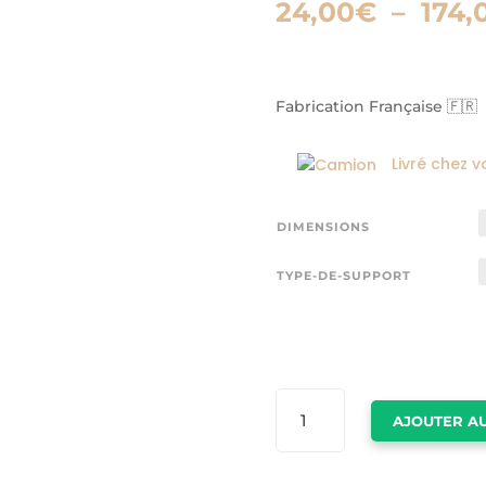
24,00
€
–
174,
Fabrication Française 🇫🇷
Livré chez v
DIMENSIONS
TYPE-DE-SUPPORT
QUANTITÉ
AJOUTER AU
DE
TABLEAU
SKYLINE