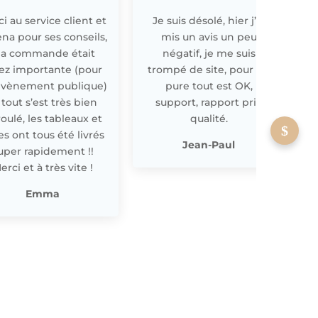
i au service client et
Je suis désolé, hier j’ai
E
ena pour ses conseils,
mis un avis un peu
a commande était
négatif, je me suis
ez importante (pour
trompé de site, pour off
évènement publique)
pure tout est OK,
 tout s’est très bien
support, rapport prix
oulé, les tableaux et
qualité.
les ont tous été livrés
p
Jean-Paul
uper rapidement !!
erci et à très vite !
Emma