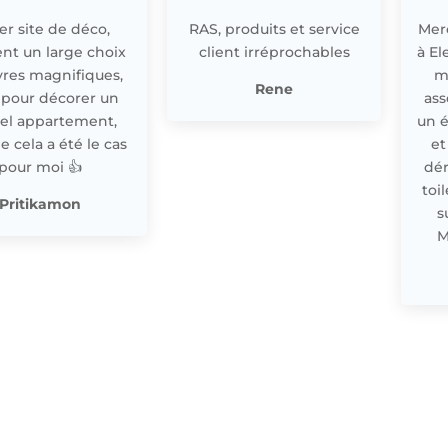
r site de déco,
RAS, produits et service
Merc
nt un large choix
client irréprochables
à El
res magnifiques,
m
Rene
 pour décorer un
ass
el appartement,
un 
cela a été le cas
et
pour moi 👍
dér
toi
Pritikamon
s
M