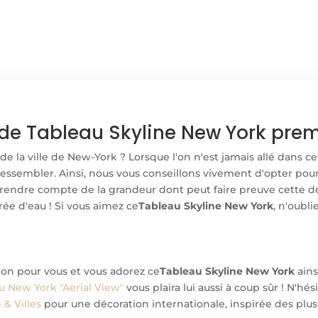
NEW
YORK
de Tableau Skyline New York premi
la ville de New-York ? Lorsque l'on n'est jamais allé dans cett
ressembler. Ainsi, nous vous conseillons vivement d'opter pou
endre compte de la grandeur dont peut faire preuve cette der
ée d'eau ! Si vous aimez ce
Tableau Skyline New York
, n'oubli
tion pour vous et vous adorez ce
Tableau Skyline New York
ains
u New York "Aerial View"
vous plaira lui aussi à coup sûr ! N'h
& Villes
pour une décoration internationale, inspirée des plus