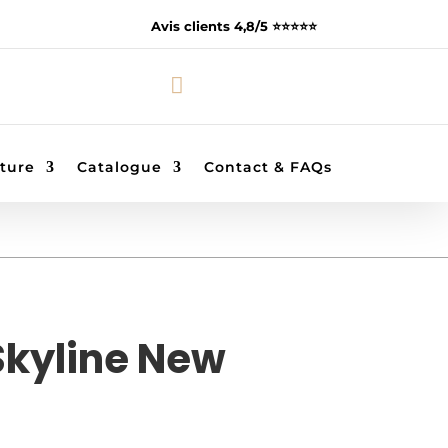
Avis clients 4,8/5 ⭐️⭐️⭐️⭐️⭐️

ture
Catalogue
Contact & FAQs
Skyline New