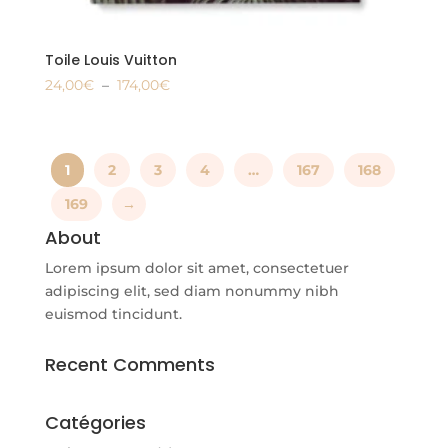
Toile Louis Vuitton
Plage
24,00
€
–
174,00
€
Ce
de
produit
prix :
a
24,00€
1
2
3
4
…
167
168
plusieurs
à
variations.
174,00€
169
→
Les
About
options
peuvent
Lorem ipsum dolor sit amet, consectetuer
être
adipiscing elit, sed diam nonummy nibh
choisies
euismod tincidunt.
sur
la
Recent Comments
page
du
Catégories
produit