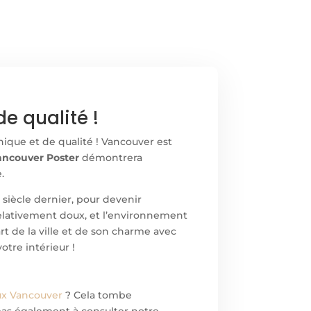
e qualité !
nique et de qualité ! Vancouver est
ancouver Poster
démontrera
.
siècle dernier, pour devenir
t relativement doux, et l’environnement
t de la ville et de son charme avec
tre intérieur !
ux Vancouver
? Cela tombe
z pas également à consulter notre