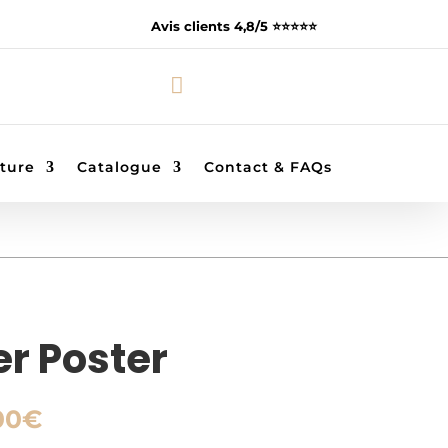
Avis clients 4,8/5 ⭐️⭐️⭐️⭐️⭐️

ture
Catalogue
Contact & FAQs
r Poster
Plage
00
€
de