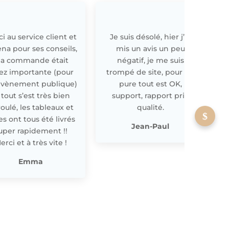
i au service client et
Je suis désolé, hier j’ai
E
ena pour ses conseils,
mis un avis un peu
a commande était
négatif, je me suis
ez importante (pour
trompé de site, pour off
évènement publique)
pure tout est OK,
 tout s’est très bien
support, rapport prix
oulé, les tableaux et
qualité.
les ont tous été livrés
p
Jean-Paul
uper rapidement !!
erci et à très vite !
Emma