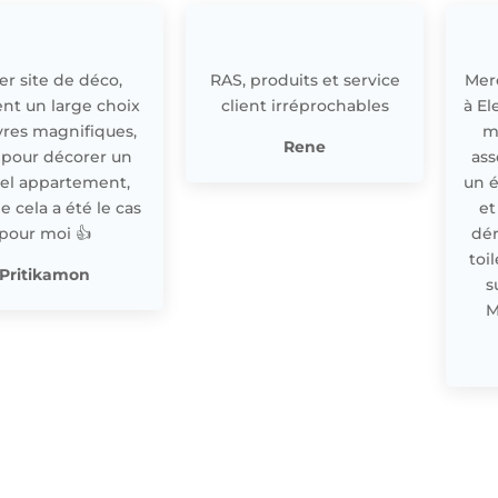
r site de déco,
RAS, produits et service
Merc
nt un large choix
client irréprochables
à El
res magnifiques,
m
Rene
 pour décorer un
ass
el appartement,
un 
cela a été le cas
et
pour moi 👍
dér
toi
Pritikamon
s
M