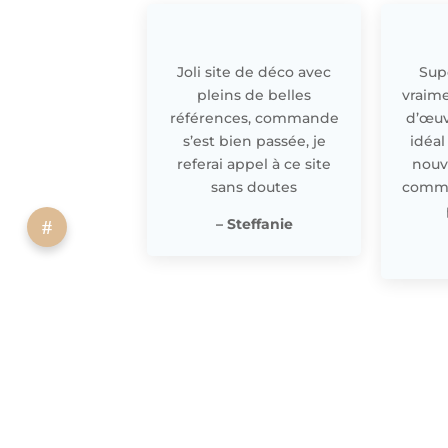
Joli site de déco avec
Supe
pleins de belles
vraime
références, commande
d’œuv
s’est bien passée, je
idéal
referai appel à ce site
nouv
sans doutes
comme 
– Steffanie