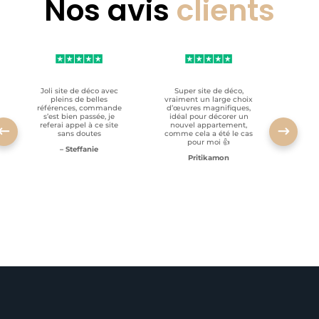
Nos avis
clients
Joli site de déco avec
Super site de déco,
RAS, p
pleins de belles
vraiment un large choix
clien
références, commande
d’œuvres magnifiques,
s’est bien passée, je
idéal pour décorer un
referai appel à ce site
nouvel appartement,
sans doutes
comme cela a été le cas
pour moi 👍
– Steffanie
Pritikamon