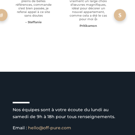
pleins de belles
vraiment un large choix
clien
références, commande
d’œuvres magnifiques,
s’est bien passée, je
idéal pour décorer un
referai appel à ce site
nouvel appartement,
sans doutes
comme cela a été le cas
pour moi 👍
– Steffanie
Pritikamon
Service client à l’écoute
Nos équipes sont à votre écoute du lundi au
samedi de 9h à 18h pour tous renseignements.
Email :
hello@off-pure.com