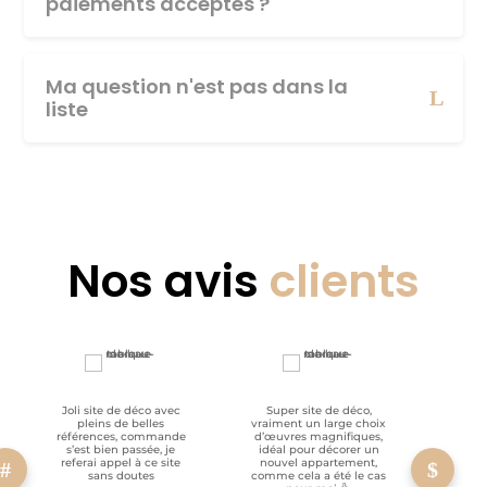
paiements acceptés ?
Ma question n'est pas dans la
liste
Nos avis
clients
Joli site de déco avec
Super site de déco,
RAS, p
pleins de belles
vraiment un large choix
clien
références, commande
d’œuvres magnifiques,
s’est bien passée, je
idéal pour décorer un
referai appel à ce site
nouvel appartement,
sans doutes
comme cela a été le cas