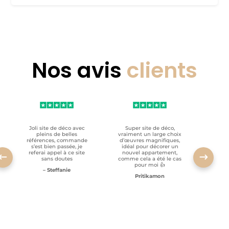
Nos avis
clients
Joli site de déco avec
Super site de déco,
RAS, p
pleins de belles
vraiment un large choix
clien
références, commande
d’œuvres magnifiques,
s’est bien passée, je
idéal pour décorer un
referai appel à ce site
nouvel appartement,
sans doutes
comme cela a été le cas
pour moi 👍
– Steffanie
Pritikamon