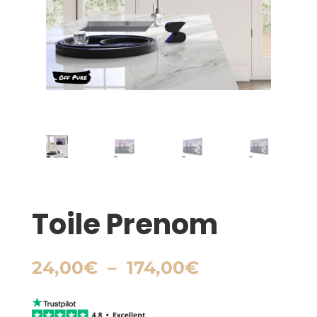
Toile Prenom
Plage
24,00
€
–
174,00
€
de
prix :
24,00€