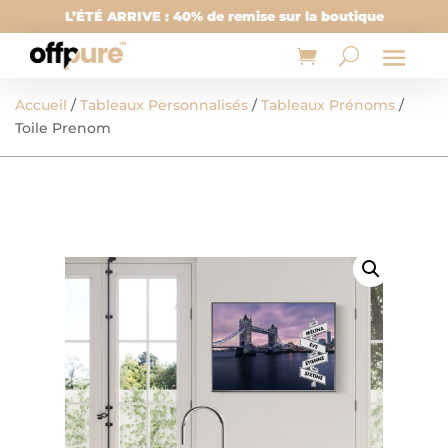
L’ÉTÉ ARRIVE : 40% de remise sur la boutique
Accueil
/
Tableaux Personnalisés
/
Tableaux Prénoms
/
Toile Prenom