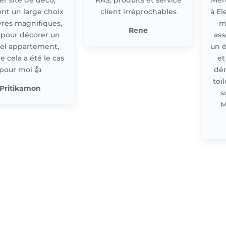
nt un large choix
client irréprochables
à El
res magnifiques,
m
Rene
 pour décorer un
ass
el appartement,
un 
cela a été le cas
et
pour moi 👍
dér
toi
Pritikamon
s
M