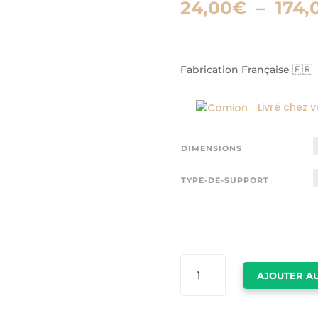
24,00
€
–
174,
Fabrication Française 🇫🇷
Livré chez 
DIMENSIONS
TYPE-DE-SUPPORT
QUANTITÉ
AJOUTER AU
DE
TOILE
PERSONNALISÉE