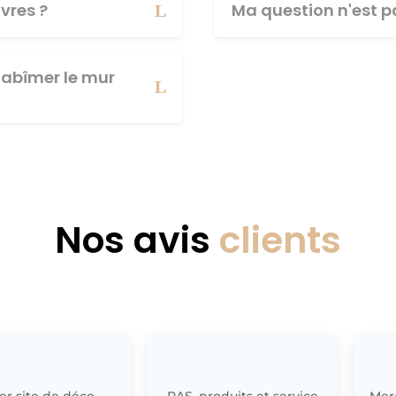
vres ?
Ma question n'est pa
abîmer le mur
Nos avis
clients
r site de déco,
RAS, produits et service
Merc