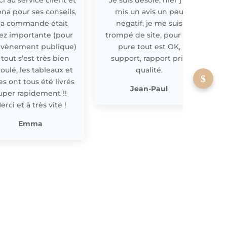
ena pour ses conseils,
mis un avis un peu
a commande était
négatif, je me suis
ez importante (pour
trompé de site, pour off
évènement publique)
pure tout est OK,
 tout s’est très bien
support, rapport prix
oulé, les tableaux et
qualité.
les ont tous été livrés
p
Jean-Paul
uper rapidement !!
erci et à très vite !
Emma