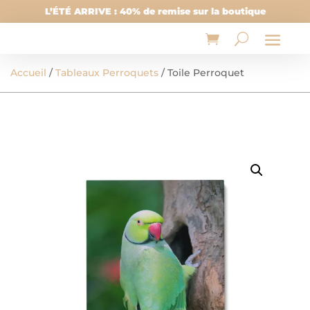
L’ÉTÉ ARRIVE : 40% de remise sur la boutique
Accueil
/
Tableaux Perroquets
/ Toile Perroquet