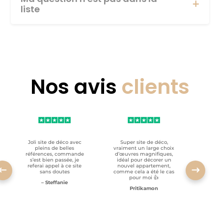
liste
Nos avis
clients
Joli site de déco avec
Super site de déco,
RAS, p
pleins de belles
vraiment un large choix
clien
références, commande
d’œuvres magnifiques,
s’est bien passée, je
idéal pour décorer un
referai appel à ce site
nouvel appartement,
sans doutes
comme cela a été le cas
pour moi 👍
– Steffanie
Pritikamon