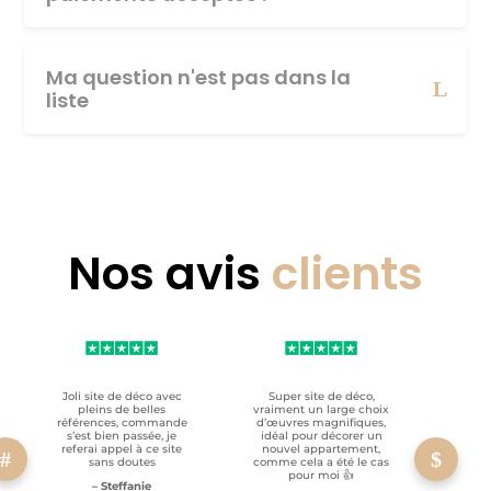
Ma question n'est pas dans la
liste
Nos avis
clients
Joli site de déco avec
Super site de déco,
RAS, p
pleins de belles
vraiment un large choix
clien
références, commande
d’œuvres magnifiques,
s’est bien passée, je
idéal pour décorer un
referai appel à ce site
nouvel appartement,
sans doutes
comme cela a été le cas
pour moi 👍
– Steffanie