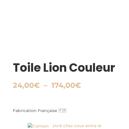
Toile Lion Couleur
Plage
24,00
€
–
174,00
€
de
prix :
24,00€
à
Fabrication Française 🇫🇷
174,00€
Livré chez vous entre le