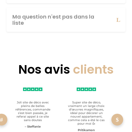
Ma question n'est pas dans la
liste
Nos avis
clients
Joli site de déco avec
Super site de déco,
RAS, p
pleins de belles
vraiment un large choix
clien
références, commande
d’œuvres magnifiques,
s’est bien passée, je
idéal pour décorer un
referai appel à ce site
nouvel appartement,
sans doutes
comme cela a été le cas
pour moi 👍
– Steffanie
Pritikamon