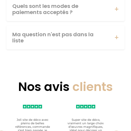
Quels sont les modes de
paiements acceptés ?
Ma question n'est pas dans la
liste
Nos avis
clients
Joli site de déco avec
Super site de déco,
RAS, p
pleins de belles
vraiment un large choix
clien
références, commande
d’œuvres magnifiques,
s’est bien passée, je
idéal pour décorer un