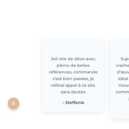
Joli site de déco avec
Supe
pleins de belles
vraime
références, commande
d’œuv
s’est bien passée, je
idéal
referai appel à ce site
nouv
sans doutes
comme 
– Steffanie