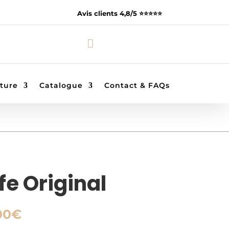
Avis clients 4,8/5 ⭐️⭐️⭐️⭐️⭐️

ture
Catalogue
Contact & FAQs
fe Original
Plage
00
€
de