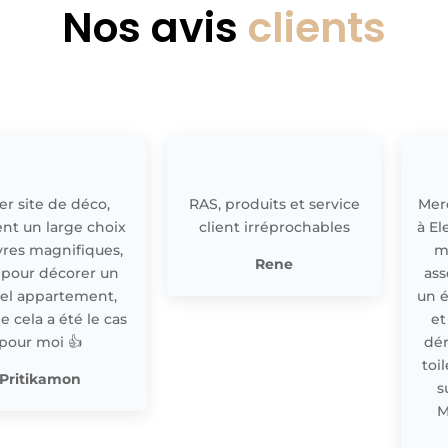
Nos avis
clients
r site de déco,
RAS, produits et service
Merc
nt un large choix
client irréprochables
à El
res magnifiques,
m
Rene
 pour décorer un
ass
el appartement,
un 
cela a été le cas
et
pour moi 👍
dér
toi
Pritikamon
s
M