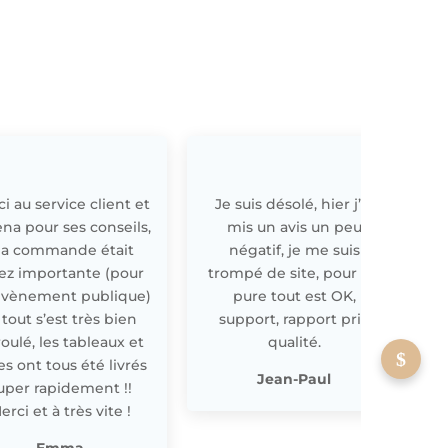
i au service client et
Je suis désolé, hier j’ai
E
ena pour ses conseils,
mis un avis un peu
a commande était
négatif, je me suis
ez importante (pour
trompé de site, pour off
évènement publique)
pure tout est OK,
 tout s’est très bien
support, rapport prix
oulé, les tableaux et
qualité.
les ont tous été livrés
p
Jean-Paul
uper rapidement !!
erci et à très vite !
Emma