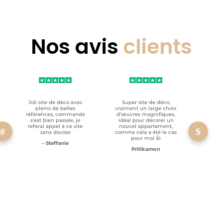
Nos avis
clients
Joli site de déco avec
Super site de déco,
RAS, p
pleins de belles
vraiment un large choix
clien
références, commande
d’œuvres magnifiques,
s’est bien passée, je
idéal pour décorer un
referai appel à ce site
nouvel appartement,
sans doutes
comme cela a été le cas
pour moi 👍
– Steffanie
Pritikamon