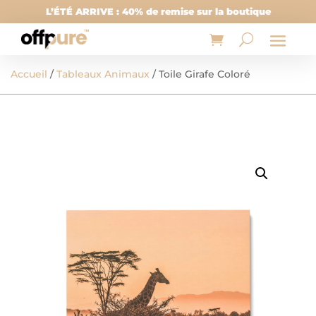
L’ÉTÉ ARRIVE : 40% de remise sur la boutique
Accueil
/
Tableaux Animaux
/ Toile Girafe Coloré