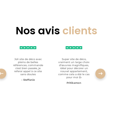
Nos avis
clients
Joli site de déco avec
Super site de déco,
RAS, p
pleins de belles
vraiment un large choix
clien
références, commande
d’œuvres magnifiques,
s’est bien passée, je
idéal pour décorer un
referai appel à ce site
nouvel appartement,
sans doutes
comme cela a été le cas
pour moi 👍
– Steffanie
Pritikamon